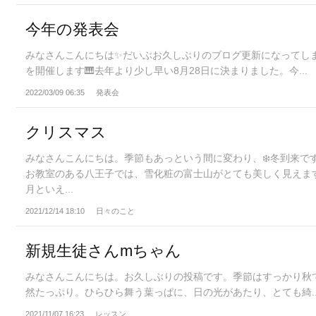
今年の発表会
みなさんこんにちは✨だいぶお久しぶりのブログ更新になってし
を開催します🎹去年より少し早い8月28日に決まりました。今...
2022/03/09 06:35
発表会
クリスマス
みなさんこんにちは。季節もあっという間に変わり、❄️冬到来で
お教室のある八王子では、雪化粧の富士山がとても美しく見えます
月といえ...
2021/12/14 18:10
日々のこと
新規生徒さんmちゃん
みなさんこんにちは。お久しぶりの投稿です。季節はすっかり秋
然たっぷり。ひらひら舞う葉っぱに、日の光があたり、とても綺..
2021/11/07 16:23
レッスン