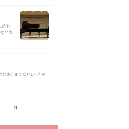
に終わ
かな発表
の発表会まで残り1ヶ月程
.
|