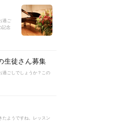
お過ご
の記念
の生徒さん募集
お過ごしでしょうか？この
.
きたようですね。レッスン
.